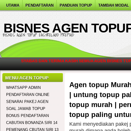
UTAMA
PENDAFTARAN
PANDUAN TOPUP
TAMBAH MODAL
BISNES AGEN TOPU
BISNES AGEN TOPUP EASYRELAOD PREPAID
SYABAS DAN TERIMA KASIH SEMUA AGEN BISNES TO
CALL/
MENU AGEN TOPUP
Agen topup Murah
WHATSAPP ADMIN
| untung topup pali
PENDAFTARAN ONLINE
SENARAI PAKEJ AGEN
topup murah | per
SOAL JAWAB TOPUP
topup paling unt
BONUS PENDAFTARAN
CABUTAN BONANZA SIRI 14
Kami menyediakan pakej p
PEMENANG CBUTAN SIRI 13
murah dimana anda boleh