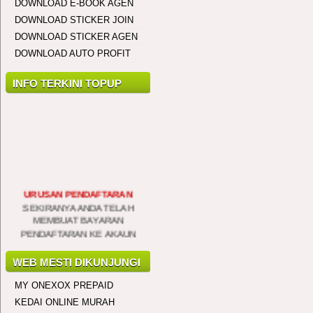
DOWNLOAD E-BOOK AGEN
Siti Hajar
DOWNLOAD STICKER JOIN
General Manager (GM)
Sauk, Perak
DOWNLOAD STICKER AGEN
28/2/2019
DOWNLOAD AUTO PROFIT
..................................
INFO TERKINI TOPUP
Nurul Aina
General Manager (GM)
Seri Kembangan, Selangor
25/2/2019
..................................
URUSAN PENDAFTARAN
SEKIRANYA ANDA TELAH
Mohd Herryzuan
MEMBUAT BAYARAN
General Manager (GM)
PENDAFTARAN KE AKAUN
Bukit Katil, Melaka
BANK KAMI SILA
19/1/2019
MAKLUMKAN PADA KAMI DI
TALIAN 0194641576 UNTUK
..................................
WEB MESTI DIKUNJUNGI
PROSES PENGAKTIFAN
DILAKUKAN SEGERA
MY ONEXOX PREPAID
Mohd Zurain
General Manager (GM)
KEDAI ONLINE MURAH