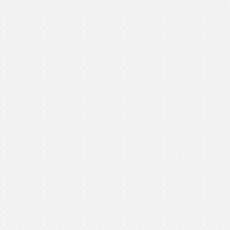
8/5/2017
..................................
Syukur
General Manager (GM)
Batu Pahat, Johor
30/4/2017
..................................
Syazwany
General Manager (GM)
Alor Setar, Kedah
26/4/2017
..................................
Dewi Sinta
General Manager (GM)
Bertam Perdana, Melaka
16/4/2017
..................................