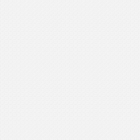
Nurul Firdaus
General Manager (GM)
Kuching, Sarawak
3/4/2017
..................................
Mohd Ariff
General Manager Plus (GMP)
Ipoh, P.Perak
6/2/2017
..................................
Taqiyah
General Manager Plus (GMP)
Bagan Ajam, P.Pinang
26/1/2017
..................................
Fikri