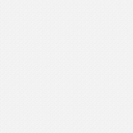
General Manager Plus (GMP)
Tanah Merah, Kelantan
21/1/2017
..................................
Sarmahi
General Manager (GM)
Menumbok, Sabah
15/1/2017
..................................
Zahidathul
General Manager Plus (GMP)
Chuping, Perlis
8/1/2017
..................................
Garry
General Manager Plus (GMP)
Serian, Sarawak
6/1/2017