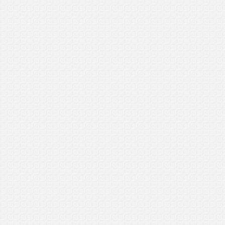
..................................
Kevin
General Manager Plus (GMP)
Sibu, Sarawak
5/1/2017
..................................
Safuan
General Manager Plus VIP
Mont Kiara, Kuala Lumpur
3/1/2017
..................................
Rabbaniyeen
Master Dealer Plan (MDP)
Temerloh, Pahang
31/12/2016
..................................
Hussain