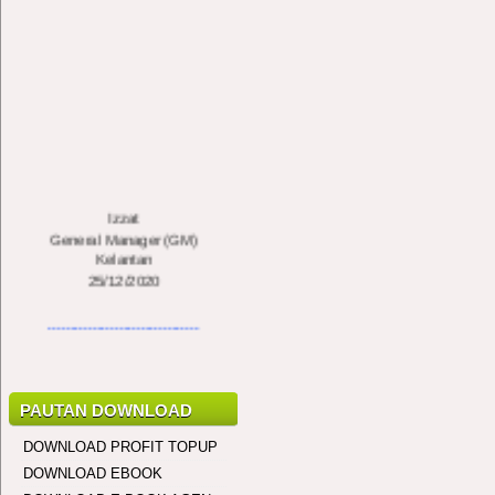
Izzat
General Manager (GM)
Kelantan
25/12/2020
..................................
Javeson Jewah
General Manager (GM)
Kota Kinabalu, Sabah
PAUTAN DOWNLOAD
10/2/2020
DOWNLOAD PROFIT TOPUP
..................................
DOWNLOAD EBOOK