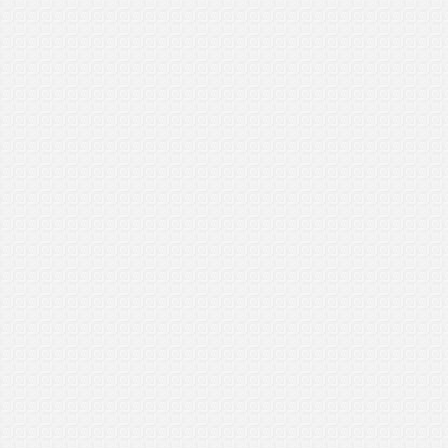
..................................
Kevin
General Manager Plus (GMP)
Sibu, Sarawak
5/1/2017
..................................
Safuan
General Manager Plus VIP
Mont Kiara, Kuala Lumpur
3/1/2017
..................................
Rabbaniyeen
Master Dealer Plan (MDP)
Temerloh, Pahang
31/12/2016
..................................