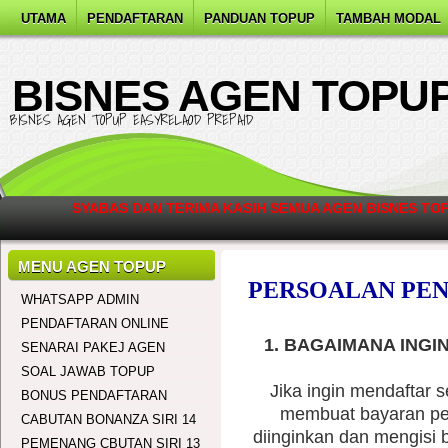
UTAMA
PENDAFTARAN
PANDUAN TOPUP
TAMBAH MODAL
BISNES AGEN TOPU
BISNES AGEN TOPUP EASYRELAOD PREPAID
SYABAS DAN TERIMA KASIH SEMUA AGEN BISNES TO
CAL
MENU AGEN TOPUP
PERSOALAN PE
WHATSAPP ADMIN
PENDAFTARAN ONLINE
1. BAGAIMANA ING
SENARAI PAKEJ AGEN
SOAL JAWAB TOPUP
Jika ingin mendaftar s
BONUS PENDAFTARAN
membuat bayaran pen
CABUTAN BONANZA SIRI 14
diinginkan dan mengisi b
PEMENANG CBUTAN SIRI 13