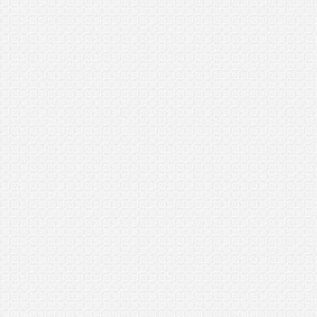
Nurul Firdaus
General Manager (GM)
Kuching, Sarawak
3/4/2017
..................................
Mohd Ariff
General Manager Plus (GMP)
Ipoh, P.Perak
6/2/2017
..................................
Taqiyah
General Manager Plus (GMP)
Bagan Ajam, P.Pinang
26/1/2017
..................................
Fikri