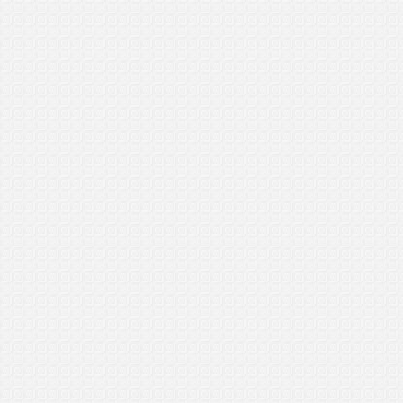
General Manager Plus (GMP)
Tanah Merah, Kelantan
21/1/2017
..................................
Sarmahi
General Manager (GM)
Menumbok, Sabah
15/1/2017
..................................
Zahidathul
General Manager Plus (GMP)
Chuping, Perlis
8/1/2017
..................................
Garry
General Manager Plus (GMP)
Serian, Sarawak
6/1/2017