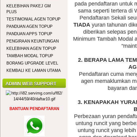
pada pendaftaran untuk 
KELEBIHAN PAKEJ GM
sama seperti tertera di
PLUS
Pendaftaran Sekali seu
TESTIMONIAL AGEN TOPUP
TIADA
yuran tahunan di
PANDUAN AGEN TOPUP
diberikan selepas pe
PANDUAN APPS TOPUP
Minimum Tambah Modal 
PENGIRAAN KEUNTUNGAN
"maint
KELEBIHAN AGEN TOPUP
TAMBAH MODAL TOPUP
2. BERAPA LAMA TE
BORANG UPGRADE LEVEL
AG
KEMBALI KE LAMAN UTAMA
Pendaftaran cuma meng
agen memaklumkan mela
ADMIN WEB SUPPORT
bayaran da
3. KENAPAKAH YURA
B
BANTUAN PENDAFTARAN
Perbezaan yuran pendaft
untung runcit yang berb
untung runcit yang lebih