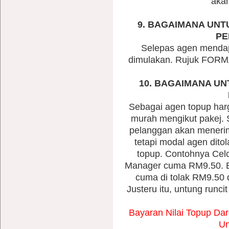
akan
9. BAGAIMANA UN
PE
Selepas agen mendap
dimulakan. Rujuk FORMA
10. BAGAIMANA U
Sebagai agen topup harga
murah mengikut pakej.
pelanggan akan menerima
tetapi modal agen dito
topup. Contohnya Cel
Manager cuma RM9.50. B
cuma di tolak RM9.50
Justeru itu, untung runc
Bayaran Nilai Topup Da
Un