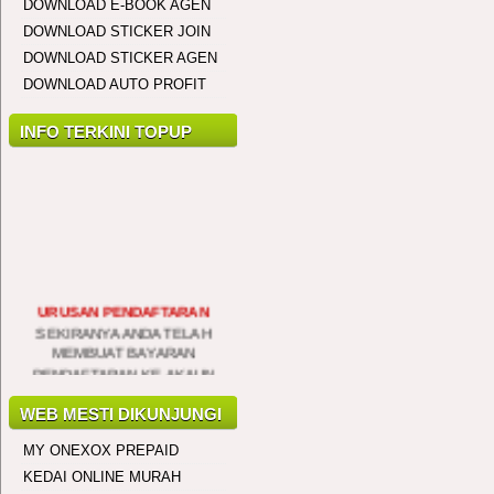
DOWNLOAD E-BOOK AGEN
Siti Hajar
DOWNLOAD STICKER JOIN
General Manager (GM)
DOWNLOAD STICKER AGEN
Sauk, Perak
28/2/2019
DOWNLOAD AUTO PROFIT
..................................
INFO TERKINI TOPUP
Nurul Aina
General Manager (GM)
Seri Kembangan, Selangor
25/2/2019
..................................
URUSAN PENDAFTARAN
SEKIRANYA ANDA TELAH
Mohd Herryzuan
MEMBUAT BAYARAN
General Manager (GM)
PENDAFTARAN KE AKAUN
Bukit Katil, Melaka
BANK KAMI SILA
19/1/2019
MAKLUMKAN PADA KAMI DI
TALIAN 0194641576 UNTUK
WEB MESTI DIKUNJUNGI
..................................
PROSES PENGAKTIFAN
MY ONEXOX PREPAID
DILAKUKAN SEGERA
Mohd Zurain
KEDAI ONLINE MURAH
General Manager (GM)