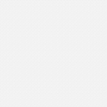
8/5/2017
..................................
Syukur
General Manager (GM)
Batu Pahat, Johor
30/4/2017
..................................
Syazwany
General Manager (GM)
Alor Setar, Kedah
26/4/2017
..................................
Dewi Sinta
General Manager (GM)
Bertam Perdana, Melaka
16/4/2017
..................................