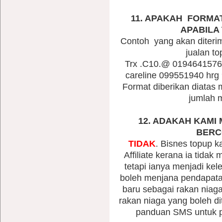
11. APAKAH FORMA
APABILA
Contoh yang akan diteri
jualan to
Trx .C10.@ 019464157
careline 099551940 hrg 
Format diberikan diatas
jumlah m
12. ADAKAH KAMI
BERC
TIDAK
. Bisnes topup 
Affiliate kerana ia tida
tetapi ianya menjadi kel
boleh menjana pendapata
baru sebagai rakan niag
rakan niaga yang boleh di
panduan SMS untuk p