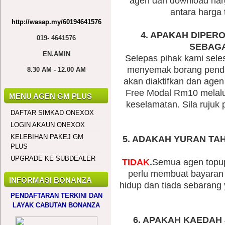
agen dan download har
antara harga 
http://wasap.my/60194641576
4. APAKAH DIPER
019- 4641576
SEBAGA
EN.AMIN
Selepas pihak kami sele
menyemak borang penda
8.30 AM - 12.00 AM
akan diaktifkan dan agen
Free Modal Rm10 melalui
MENU AGEN GM PLUS
keselamatan. Sila ruju
DAFTAR SIMKAD ONEXOX
LOGIN AKAUN ONEXOX
KELEBIHAN PAKEJ GM
5. ADAKAH YURAN TA
PLUS
UPGRADE KE SUBDEALER
TIDAK
.
Semua agen topup
perlu membuat bayaran 
INFORMASI BONANZA
hidup dan tiada sebarang
PENDAFTARAN TERKINI DAN
LAYAK CABUTAN BONANZA
6. APAKAH KAEDAH