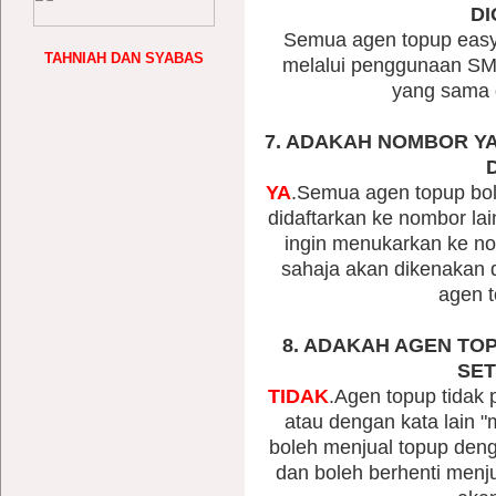
DI
Semua agen topup easy
TAHNIAH DAN SYABAS
melalui penggunaan S
yang sama 
7. ADAKAH NOMBOR Y
YA
.Semua agen topup bo
didaftarkan ke nombor lai
ingin menukarkan ke n
sahaja akan dikenakan d
agen 
8. ADAKAH AGEN TO
SET
TIDAK
.Agen topup tidak
atau dengan kata lain "m
boleh menjual topup de
dan boleh berhenti menj