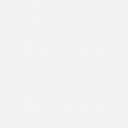
Nurul Firdaus
General Manager (GM)
Kuching, Sarawak
3/4/2017
..................................
Mohd Ariff
General Manager Plus (GMP)
Ipoh, P.Perak
6/2/2017
..................................
Taqiyah
General Manager Plus (GMP)
Bagan Ajam, P.Pinang
26/1/2017
..................................
Fikri