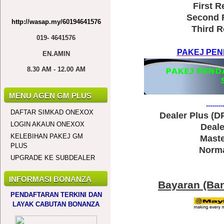
First R
Second R
http://wasap.my/60194641576
Third R
019- 4641576
PAKEJ PEN
EN.AMIN
8.30 AM - 12.00 AM
MENU AGEN GM PLUS
.........
DAFTAR SIMKAD ONEXOX
Dealer Plus (D
LOGIN AKAUN ONEXOX
Deal
KELEBIHAN PAKEJ GM
Mast
PLUS
Norma
UPGRADE KE SUBDEALER
INFORMASI BONANZA
Bayaran (Ban
PENDAFTARAN TERKINI DAN
LAYAK CABUTAN BONANZA