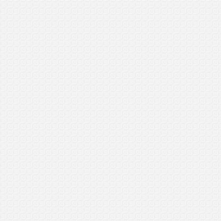
General Manager Plus (GMP)
Tanah Merah, Kelantan
21/1/2017
..................................
Sarmahi
General Manager (GM)
Menumbok, Sabah
15/1/2017
..................................
Zahidathul
General Manager Plus (GMP)
Chuping, Perlis
8/1/2017
..................................
Garry
General Manager Plus (GMP)
Serian, Sarawak
6/1/2017