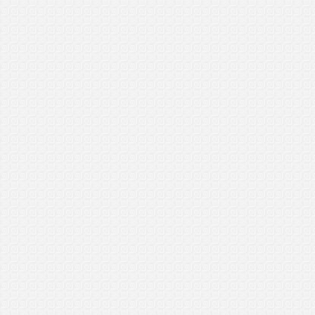
..................................
Kevin
General Manager Plus (GMP)
Sibu, Sarawak
5/1/2017
..................................
Safuan
General Manager Plus VIP
Mont Kiara, Kuala Lumpur
3/1/2017
..................................
Rabbaniyeen
Master Dealer Plan (MDP)
Temerloh, Pahang
31/12/2016
..................................