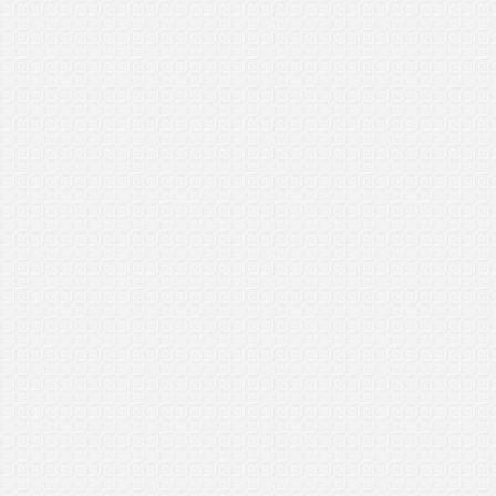
8/5/2017
..................................
Syukur
General Manager (GM)
Batu Pahat, Johor
30/4/2017
..................................
Syazwany
General Manager (GM)
Alor Setar, Kedah
26/4/2017
..................................
Dewi Sinta
General Manager (GM)
Bertam Perdana, Melaka
16/4/2017
..................................