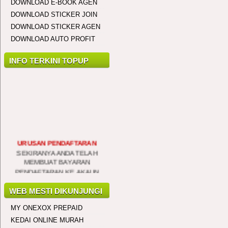
DOWNLOAD E-BOOK AGEN
Siti Hajar
DOWNLOAD STICKER JOIN
General Manager (GM)
DOWNLOAD STICKER AGEN
Sauk, Perak
28/2/2019
DOWNLOAD AUTO PROFIT
..................................
INFO TERKINI TOPUP
Nurul Aina
General Manager (GM)
Seri Kembangan, Selangor
25/2/2019
..................................
URUSAN PENDAFTARAN
SEKIRANYA ANDA TELAH
Mohd Herryzuan
MEMBUAT BAYARAN
General Manager (GM)
PENDAFTARAN KE AKAUN
Bukit Katil, Melaka
BANK KAMI SILA
19/1/2019
MAKLUMKAN PADA KAMI DI
TALIAN 0194641576 UNTUK
WEB MESTI DIKUNJUNGI
..................................
PROSES PENGAKTIFAN
MY ONEXOX PREPAID
DILAKUKAN SEGERA
Mohd Zurain
KEDAI ONLINE MURAH
General Manager (GM)