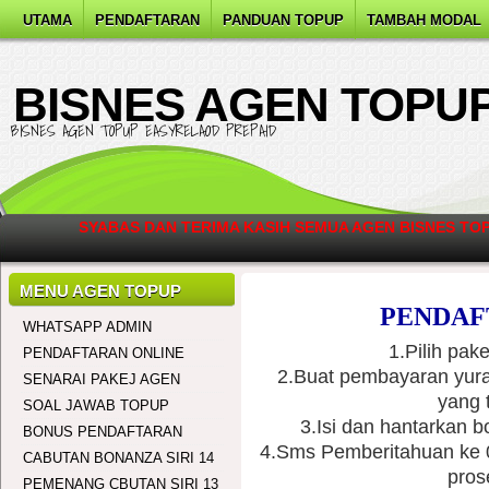
UTAMA
PENDAFTARAN
PANDUAN TOPUP
TAMBAH MODAL
BISNES AGEN TOPU
BISNES AGEN TOPUP EASYRELAOD PREPAID
SYABAS DAN TERIMA KASIH SEMUA AGEN BISNES TO
CAL
MENU AGEN TOPUP
PENDAF
WHATSAPP ADMIN
1.Pilih pak
PENDAFTARAN ONLINE
2.Buat pembayaran yura
SENARAI PAKEJ AGEN
yang 
SOAL JAWAB TOPUP
3.Isi dan hantarkan 
BONUS PENDAFTARAN
4.Sms Pemberitahuan ke
CABUTAN BONANZA SIRI 14
pros
PEMENANG CBUTAN SIRI 13